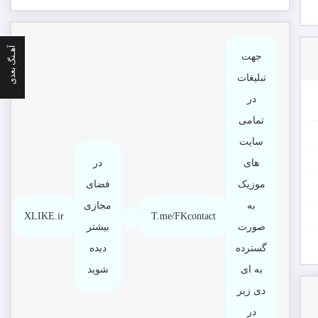
آهـنگ بعدی
جهت
تبلیغات
در
تمامی
سایت
های
در
موزیک
فضای
به
مجازی
XLIKE.ir
T.me/FKcontact
صورت
بیشتر
گسترده
دیده
به ای
شوید
دی زیر
در