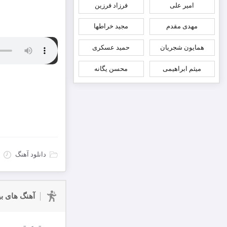
امیر علی
فرزاد فرزین
مهدی مقدم
مجید خراطها
همایون شجریان
حمید عسکری
میثم ابراهیمی
محسن یگانه
دانل
دانلود آهنگ
آهنگ های بی