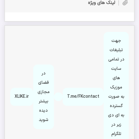
لینک های ویژه
جهت
تبلیغات
در تمامی
سایت
در
های
فضای
موزیک
مجازی
به صورت
T.me/FKcontact
XLIKE.ir
بیشتر
گسترده
دیده
به ای دی
شوید
زیر در
تلگرام