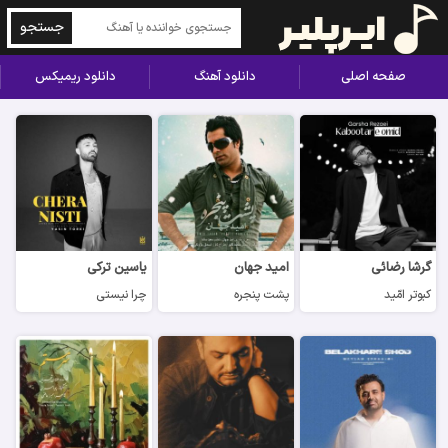
جستجو
صفحه اصلی
دانلود آهنگ
دانلود ریمیکس
گرشا رضائی
امید جهان
یاسین ترکی
کبوتر امّید
پشت پنجره
چرا نیستی