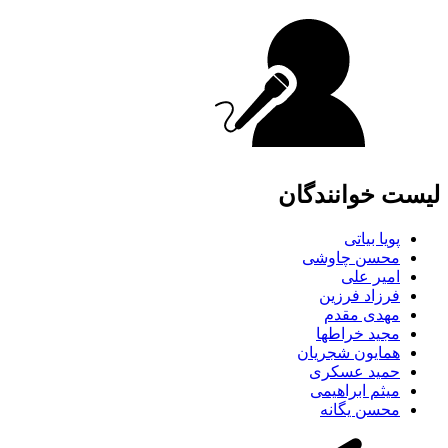
لیست خوانندگان
پویا بیاتی
محسن چاوشی
امیر علی
فرزاد فرزین
مهدی مقدم
مجید خراطها
همایون شجریان
حمید عسکری
میثم ابراهیمی
محسن یگانه