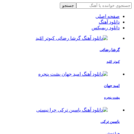
جستجو
صفحه اصلی
دانلود آهنگ
دانلود ریمیکس
گرشا رضائی
کبوتر امّید
امید جهان
پشت پنجره
یاسین ترکی
چرا نیستی