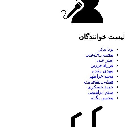
لیست خوانندگان
پویا بیاتی
محسن چاوشی
امیر علی
فرزاد فرزین
مهدی مقدم
مجید خراطها
همایون شجریان
حمید عسکری
میثم ابراهیمی
محسن یگانه