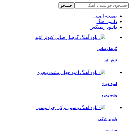
جستجو
صفحه اصلی
دانلود آهنگ
دانلود ریمیکس
گرشا رضائی
کبوتر امّید
امید جهان
پشت پنجره
یاسین ترکی
چرا نیستی