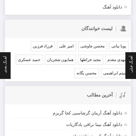
دانلود آهنگ
لیست خوانندگان
پویا بیاتی
محسن چاوشی
امیر علی
فرزاد فرزین
آهنـگ قبلی
آهـنگ بعدی
مهدی مقدم
مجید خراطها
همایون شجریان
حمید عسکری
میثم ابراهیمی
محسن یگانه
آخرین مطالب
دانلود آهنگ آرمان گرشاسبی کجا گریزم
دانلود آهنگ نیما نراقی یادگاریات