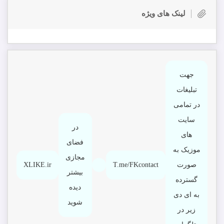
لینک های ویژه
جهت
تبلیغات
در تمامی
سایت
در
های
فضای
موزیک به
مجازی
صورت
T.me/FKcontact
XLIKE.ir
بیشتر
گسترده
دیده
به ای دی
شوید
زیر در