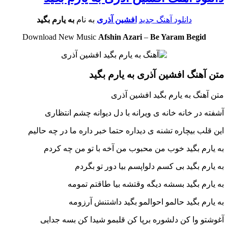
دانلود آهنگ جدید
افشین آذری
به نام
به یارم بگید
Download New Music
Afshin Azari
–
Be Yaram Begid
متن آهنگ افشین آذری به یارم بگید
متن آهنگ به یارم بگید افشین آذری
آشفته در خانه خانه ی ویرانه با دل دیوانه چشم انتظاری
این قلب بیچاره تشنه ی دیداره حتما خبر داره ما در چه حالیم
به یارم بگید خوب من محبوب من آخه با تو من چه کردم
به یارم بگید بی کسم دلواپسم بیا دور تو بگردم
به یارم بگید بسشه دیگه وقتشه بیا طاقتم تمومه
به یارم بگید حالمو احوالمو بگید داشتنش آرزومه
آغوشتو وا کن دلشوره برپا کن قلبمو شیدا کن بسه جدایی