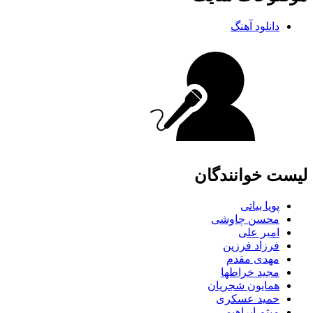
دانلود آهنگ
لیست خوانندگان
پویا بیاتی
محسن چاوشی
امیر علی
فرزاد فرزین
مهدی مقدم
مجید خراطها
همایون شجریان
حمید عسکری
میثم ابراهیمی