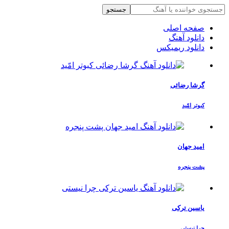
جستجو
صفحه اصلی
دانلود آهنگ
دانلود ریمیکس
گرشا رضائی
کبوتر امّید
امید جهان
پشت پنجره
یاسین ترکی
چرا نیستی