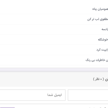
صومیان پناه
صطفوی لب تر کن
انسه
 خوشگله
اییت کرد
یان خاطرات بی رنگ
ان
( ۰ نظر )