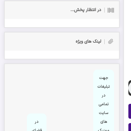
در انتظار پخش...
لینک های ویژه
جهت
تبلیغات
در
تمامی
سایت
های
در
موزیک
فضای