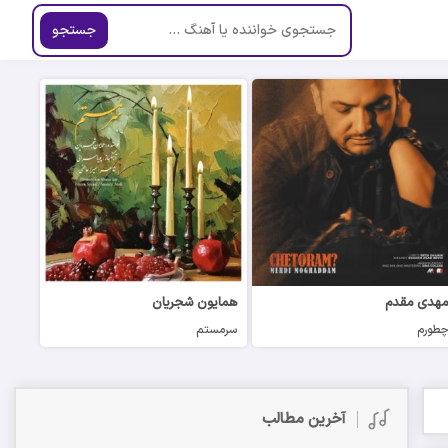
جستجو
هدی مقدم
همایون شجریان
طورم
سرمستم
آخرین مطالب