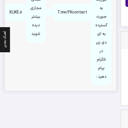
به
مجازی
XLIKE.ir
T.me/FKcontact
صورت
بیشتر
گسترده
دیده
به ای
شوید
آهـنگ بعدی
دی زیر
در
تلگرام
پیام
دهید :