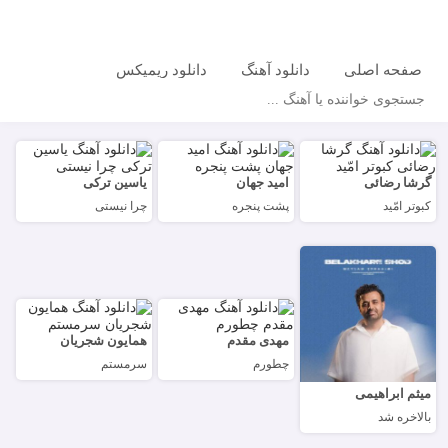
صفحه اصلی
دانلود آهنگ
دانلود ریمیکس
جستجو
گرشا رضائی
امید جهان
یاسین ترکی
کبوتر امّید
پشت پنجره
چرا نیستی
مهدی مقدم
همایون شجریان
چطورم
سرمستم
میثم ابراهیمی
بالاخره شد