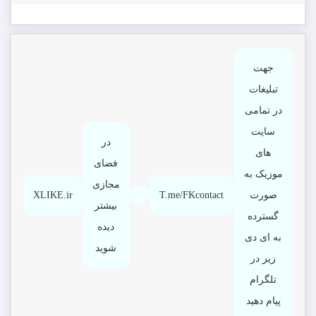
جهت
تبلیغات
در تمامی
سایت
در
های
فضای
موزیک به
مجازی
صورت
T.me/FKcontact
XLIKE.ir
بیشتر
گسترده
دیده
به ای دی
شوید
زیر در
تلگرام
پیام دهید