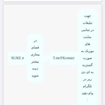
جهت
تبلیغات
در تمامی
سایت
در
های
فضای
موزیک به
مجازی
صورت
T.me/FKcontact
XLIKE.ir
بیشتر
گسترده
دیده
به ای دی
شوید
زیر در
تلگرام
پیام دهید
: