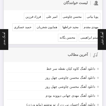
لیست خوانندگان
پویا بیاتی
محسن چاوشی
امیر علی
فرزاد فرزین
مهدی مقدم
مجید خراطها
همایون شجریان
حمید عسکری
آهنـگ قبلی
آهـنگ بعدی
میثم ابراهیمی
محسن یگانه
آخرین مطالب
دانلود آهنگ کاوه کیان نقطه سر خط
دانلود آهنگ محسن چاوشی چهل روز
دانلود آهنگ محسن چاوشی چهل روز
دانلود آهنگ مهدی جهانی دیوونه بودم
دانلود آهنگ احسان نی زن از تو نوشتم (پیانو ورژن)