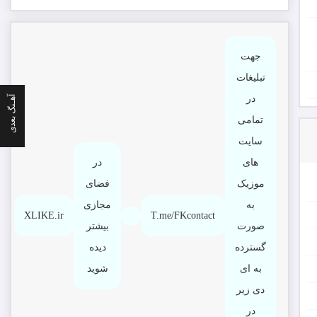
جهت
تبلیغات
آهـنگ بعدی
در
تمامی
سایت
های
در
موزیک
فضای
به
مجازی
XLIKE.ir
T.me/FKcontact
صورت
بیشتر
گسترده
دیده
به ای
شوید
دی زیر
در