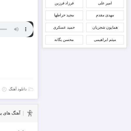
امیر علی
فرزاد فرزین
مهدی مقدم
مجید خراطها
همایون شجریان
حمید عسکری
میثم ابراهیمی
محسن یگانه
دانلود آهنگ
آهنگ های بی