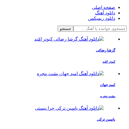
صفحه اصلی
دانلود آهنگ
دانلود ریمیکس
جستجو
گرشا رضائی
کبوتر امّید
امید جهان
پشت پنجره
یاسین ترکی