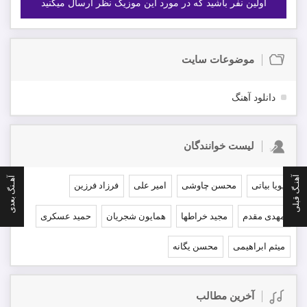
اولین نفر باشید که در مورد این موزیک نظر ارسال میکنید
موضوعات سایت
دانلود آهنگ
لیست خوانندگان
آهنـگ قبلی
آهـنگ بعدی
پویا بیاتی
محسن چاوشی
امیر علی
فرزاد فرزین
مهدی مقدم
مجید خراطها
همایون شجریان
حمید عسکری
میثم ابراهیمی
محسن یگانه
آخرین مطالب