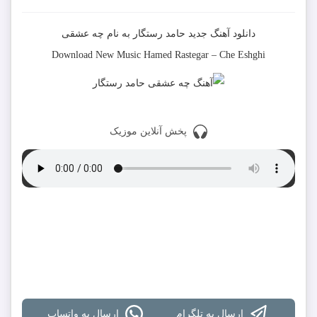
دانلود آهنگ جدید
حامد رستگار
به نام
چه عشقی
Download New Music
Hamed Rastegar
–
Che Eshghi
پخش آنلاین موزیک
دانلود با کیفیت 320
دانلود با کیفیت 128
دانلود تمام آهنگ های حامد رستگار
ارسال به تلگرام
ارسال به واتساپ