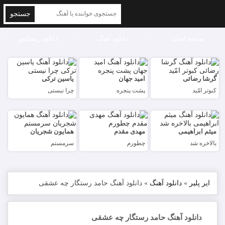
جستجو
صفحه اصلی
دانلود آهنگ
دانلود ریمیکس
گرشا رضائی
امید جهان
یاسین ترکی
کبوتر امّید
پشت پنجره
چرا نیستی
میثم ابراهیمی
مهدی مقدم
همایون شجریان
بالاخره شد
چطورم
سرمستم
ایر پلیر
»
دانلود آهنگ
»
دانلود آهنگ حامد رستگار چه عشقی
دانلود آهنگ حامد رستگار چه عشقی