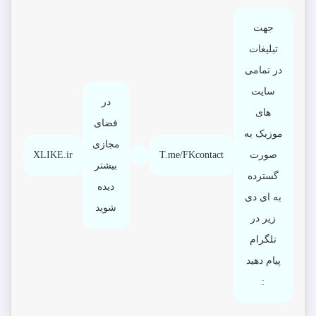
جهت
تبلیغات
در تمامی
سایت
در
های
فضای
موزیک به
مجازی
صورت
T.me/FKcontact
XLIKE.ir
بیشتر
گسترده
دیده
به ای دی
شوید
زیر در
تلگرام
پیام دهید
: