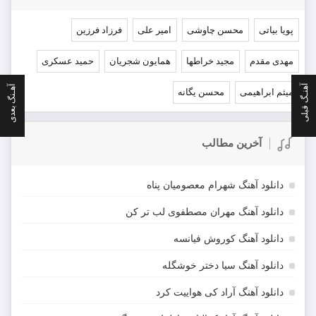
پویا بیاتی
محسن چاوشی
امیر علی
فرزاد فرزین
مهدی مقدم
مجید خراطها
همایون شجریان
حمید عسکری
آهنـگ قبلی
آهـنگ بعدی
میثم ابراهیمی
محسن یگانه
آخرین مطالب
دانلود آهنگ شهرام معصومیان پناه
دانلود آهنگ مهران مصطفوی لب تر کن
دانلود آهنگ کوروش فیانسه
دانلود آهنگ سیا دختر خوشگله
دانلود آهنگ آراد کی هواییت کرد