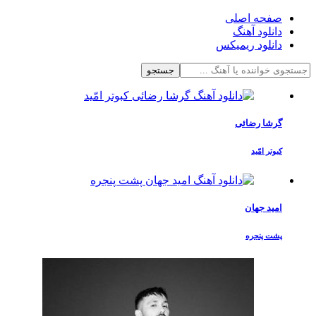
صفحه اصلی
دانلود آهنگ
دانلود ریمیکس
جستجو
گرشا رضائی
کبوتر امّید
امید جهان
پشت پنجره