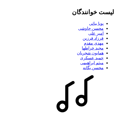
لیست خوانندگان
پویا بیاتی
محسن چاوشی
امیر علی
فرزاد فرزین
مهدی مقدم
مجید خراطها
همایون شجریان
حمید عسکری
میثم ابراهیمی
محسن یگانه