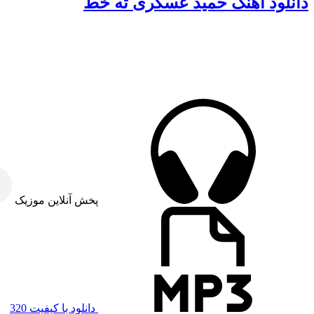
دانلود آهنگ حمید عسکری ته خط
پخش آنلاین موزیک
دانلود با کیفیت 320