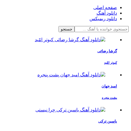
صفحه اصلی
دانلود آهنگ
دانلود ریمیکس
جستجو
گرشا رضائی
کبوتر امّید
امید جهان
پشت پنجره
یاسین ترکی