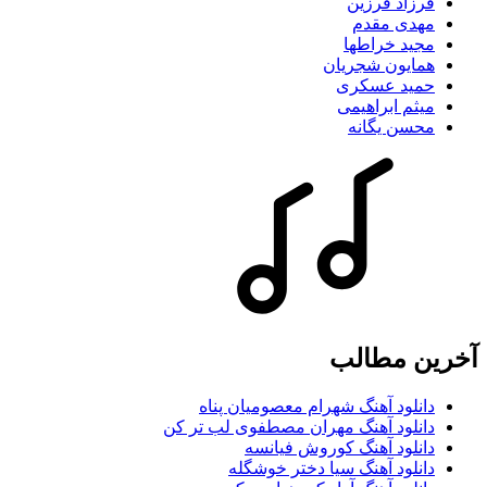
فرزاد فرزین
مهدی مقدم
مجید خراطها
همایون شجریان
حمید عسکری
میثم ابراهیمی
محسن یگانه
آخرین مطالب
دانلود آهنگ شهرام معصومیان پناه
دانلود آهنگ مهران مصطفوی لب تر کن
دانلود آهنگ کوروش فیانسه
دانلود آهنگ سیا دختر خوشگله