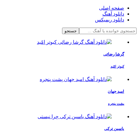
صفحه اصلی
دانلود آهنگ
دانلود ریمیکس
جستجو
گرشا رضائی
کبوتر امّید
امید جهان
پشت پنجره
یاسین ترکی