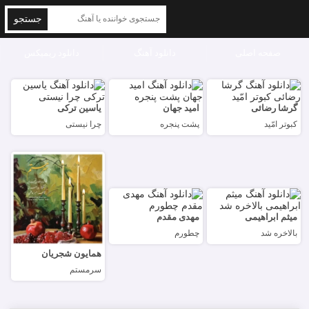
جستجو
صفحه اصلی
دانلود آهنگ
دانلود ریمیکس
گرشا رضائی
امید جهان
یاسین ترکی
کبوتر امّید
پشت پنجره
چرا نیستی
میثم ابراهیمی
مهدی مقدم
بالاخره شد
چطورم
همایون شجریان
سرمستم