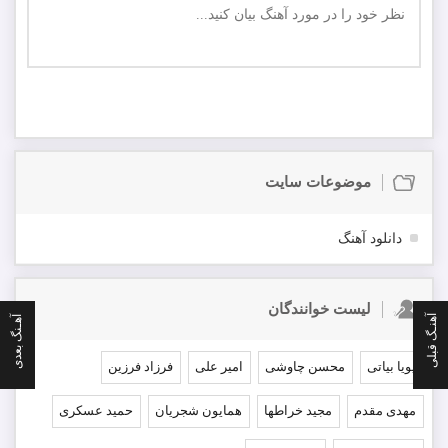
ارسال
اولین نفر باشید که در مورد این موزیک نظر ارسال میکنید
موضوعات سایت
دانلود آهنگ
لیست خوانندگان
آهنـگ قبلی
آهـنگ بعدی
پویا بیاتی
محسن چاوشی
امیر علی
فرزاد فرزین
مهدی مقدم
مجید خراطها
همایون شجریان
حمید عسکری