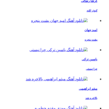
گرشا رضائی
کبوتر امّید
امید جهان
پشت پنجره
یاسین ترکی
چرا نیستی
میثم ابراهیمی
بالاخره شد