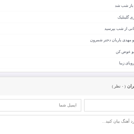
 باز شب شد
ی گلینلیک
انی از شب بپرسید
 و مهدی یاریان دختر شمرون
لمو عوض کن
ویای زیبا
ران
( ۰ نظر )
ارسال