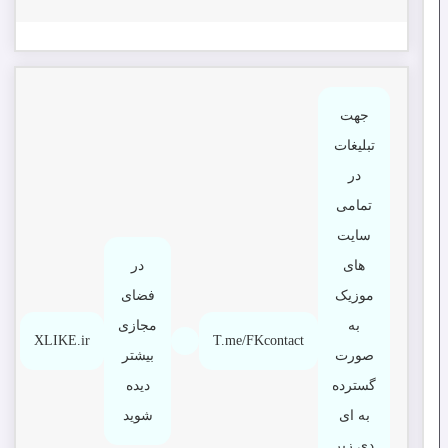
جهت
تبلیغات
در
تمامی
سایت
های
در
موزیک
فضای
به
مجازی
XLIKE.ir
T.me/FKcontact
صورت
بیشتر
گسترده
دیده
به ای
شوید
دی زیر