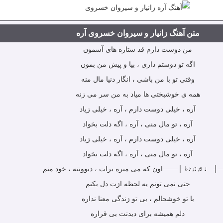
متن آهنگ زانیار و سیروان خسروی آره
من دوست دارم قد ستاره های آسمون
اگه تو دوستم داری ، بیا و پیش من بمون
وقتی تو با من باشی ، انگار دنیا مال منه
همه ی خوشبختی ها میاد به من سر می زنه
آره ، خیلی دوست دارم ، آره ، خیلی زیاد
آره ، تو مال منی ، آره ، اگه دلت بخواد
آره ، خیلی دوست دارم ، آره ، خیلی زیاد
آره ، تو مال منی ، آره ، اگه دلت بخواد
┤ ♩♬♫♪♭ ├───اون که می میره برات ، دیوونته ، خود منم
حتی نمی تونم یه لحظه ازت دل بکنم
با تو خوشحالم ، بی تو زندگی معنا نداره
دلم همیشه برای دیدنت بی قراره