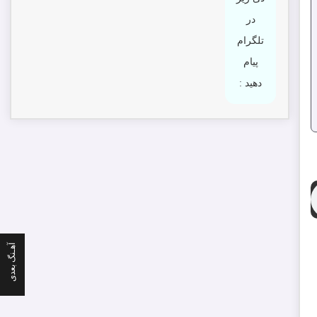
در
تلگرام
پیام
دهید :
آهـنگ بعدی