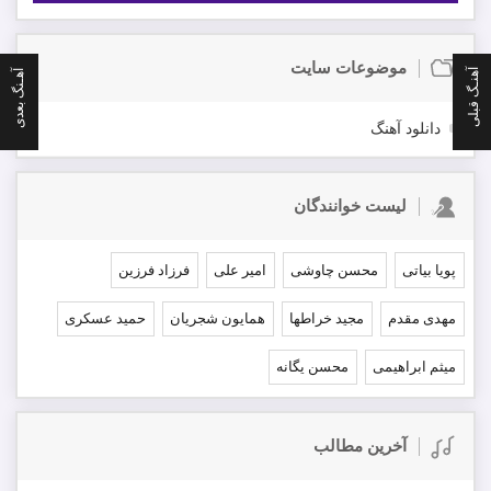
موضوعات سایت
آهنـگ قبلی
آهـنگ بعدی
دانلود آهنگ
لیست خوانندگان
پویا بیاتی
محسن چاوشی
امیر علی
فرزاد فرزین
مهدی مقدم
مجید خراطها
همایون شجریان
حمید عسکری
میثم ابراهیمی
محسن یگانه
آخرین مطالب