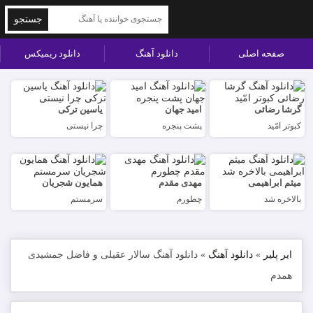
جستجو
صفحه اصلی
دانلود آهنگ
دانلود ریمیکس
گرشا رضائی
امید جهان
یاسین ترکی
کبوتر امّید
پشت پنجره
چرا نیستی
میثم ابراهیمی
مهدی مقدم
همایون شجریان
بالاخره شد
چطورم
سرمستم
ایر پلیر
»
دانلود آهنگ
»
دانلود آهنگ سالار عقیلی و فاضل جمشیدی
همدم