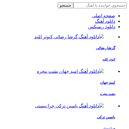
جستجو
صفحه اصلی
دانلود آهنگ
دانلود ریمیکس
گرشا رضائی
کبوتر امّید
امید جهان
پشت پنجره
یاسین ترکی
چرا نیستی