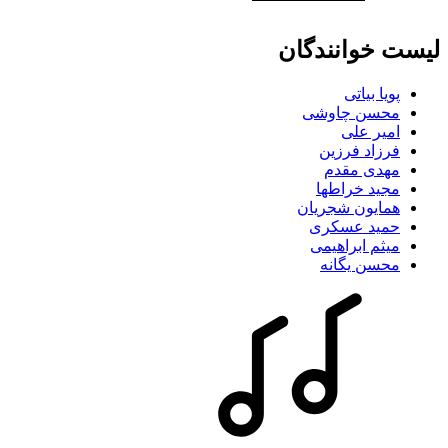
لیست خوانندگان
پویا بیاتی
محسن چاوشی
امیر علی
فرزاد فرزین
مهدی مقدم
مجید خراطها
همایون شجریان
حمید عسکری
میثم ابراهیمی
محسن یگانه