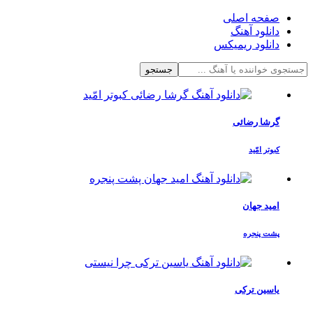
صفحه اصلی
دانلود آهنگ
دانلود ریمیکس
جستجو
گرشا رضائی
کبوتر امّید
امید جهان
پشت پنجره
یاسین ترکی