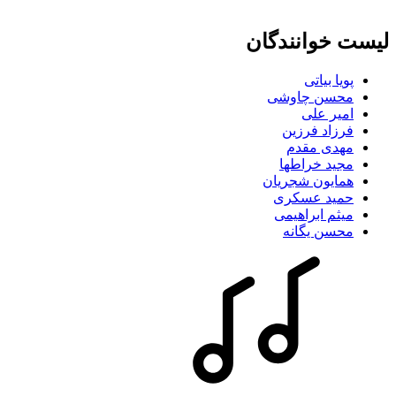
لیست خوانندگان
پویا بیاتی
محسن چاوشی
امیر علی
فرزاد فرزین
مهدی مقدم
مجید خراطها
همایون شجریان
حمید عسکری
میثم ابراهیمی
محسن یگانه