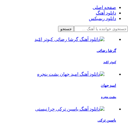
صفحه اصلی
دانلود آهنگ
دانلود ریمیکس
جستجو
گرشا رضائی
کبوتر امّید
امید جهان
پشت پنجره
یاسین ترکی