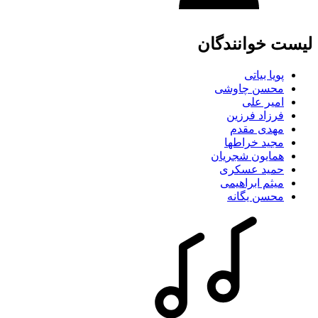
لیست خوانندگان
پویا بیاتی
محسن چاوشی
امیر علی
فرزاد فرزین
مهدی مقدم
مجید خراطها
همایون شجریان
حمید عسکری
میثم ابراهیمی
محسن یگانه