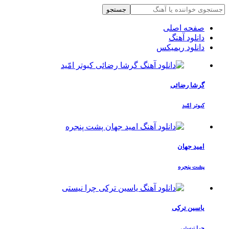
جستجو
صفحه اصلی
دانلود آهنگ
دانلود ریمیکس
گرشا رضائی
کبوتر امّید
امید جهان
پشت پنجره
یاسین ترکی
چرا نیستی