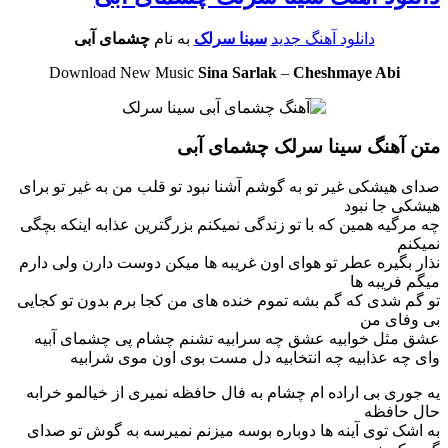
دانلود آهنگ جدید
سینا سرلک
به نام
چشمای آبی
Download New Music
Sina Sarlak
–
Cheshmaye Abi
متن آهنگ سینا سرلک چشمای آبی
صدای هیشکی غیر تو به گوشم آشنا نبود تو قلب من به غیر تو برای
هیشکی جا نبود
چه مرگیه همین که با تو زندگی نمیکنم بزرگترین عذابه اینکه بچگی
نمیکنم
نذار بگیره عطر تو هوای اون غریبه ها میکن دوست دارن ولی دارم
میگم فریبه ها
تو گم شدی که گم بشه تموم خنده های من کجا برم بدون تو کجایی
بی وفای من
عشق مثل خوابیه عشق چه سرابیه تشنم چشام پی چشمای آبیه
وای چه عذابیه چه انتخابیه دل مست بوی اون موی شرابیه
یه جوری بی اراده ام چشام به فال حافظه نمیری از خیالمو خرابه
حال حافظه
به اشک توی آینه ها دوباره بوسه میزنم نمیرسه به گوش تو صدای