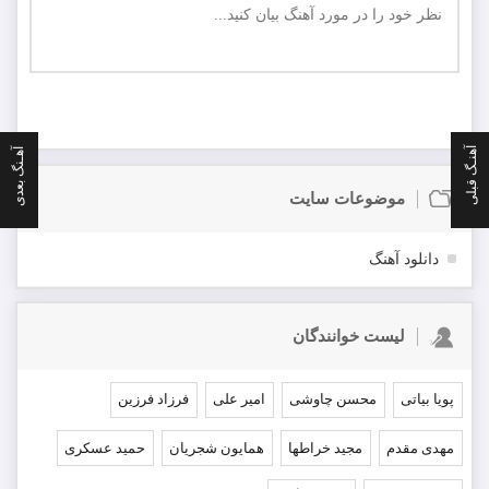
ارسال
اولین نفر باشید که در مورد این موزیک نظر ارسال میکنید
آهنـگ قبلی
آهـنگ بعدی
موضوعات سایت
دانلود آهنگ
لیست خوانندگان
پویا بیاتی
محسن چاوشی
امیر علی
فرزاد فرزین
مهدی مقدم
مجید خراطها
همایون شجریان
حمید عسکری