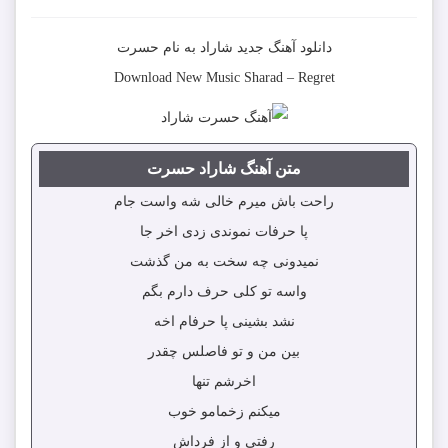
دانلود آهنگ جدید
شاراد
به نام
حسرت
Download New Music
Sharad
–
Regret
متن آهنگ شاراد حسرت
راحت باش میرم خالی شه واست جام
پا حرفات نموندی زدی اخر جا
نمیدونی چه سخت به من گذشت
واسه تو کلی حرف دارم بگم
نشد بشینی پا حرفام اخه
بین من و تو فاصلس چقدر
اخرشم تنها
میکنم زخمامو خوب
رفتی و از فرداش