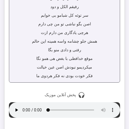
رفیقم الکل و دود
سر تو‌ئه کل شبامو بی خوابم
اصن بگو ‌نباشی تو من چی دارم
هرچی یادگاری من دارم ازت
همش جلو چشامه واسه همینه این حالم
رفتی و‌ دادی منو بگا
موقع خدافظی با بغض هی همو نگا
میکردیمو نبودش اصن عین خیالت
فکر خودت بودی نه فکر هردوی ما
پخش آنلاین موزیک