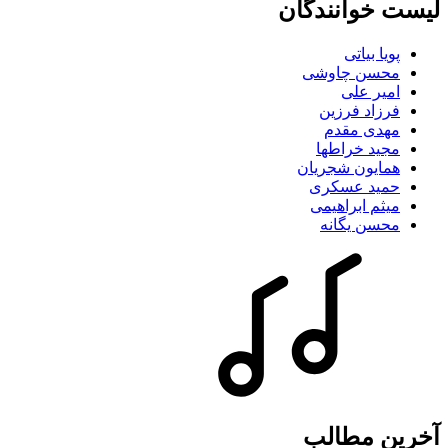
لیست خوانندگان
پویا بیاتی
محسن چاوشی
امیر علی
فرزاد فرزین
مهدی مقدم
مجید خراطها
همایون شجریان
حمید عسکری
میثم ابراهیمی
محسن یگانه
آخرین مطالب