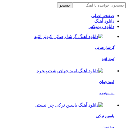
جستجو
صفحه اصلی
دانلود آهنگ
دانلود ریمیکس
گرشا رضائی
کبوتر امّید
امید جهان
پشت پنجره
یاسین ترکی
چرا نیستی