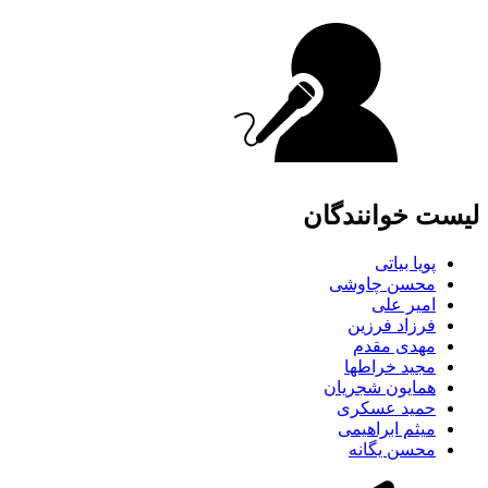
لیست خوانندگان
پویا بیاتی
محسن چاوشی
امیر علی
فرزاد فرزین
مهدی مقدم
مجید خراطها
همایون شجریان
حمید عسکری
میثم ابراهیمی
محسن یگانه