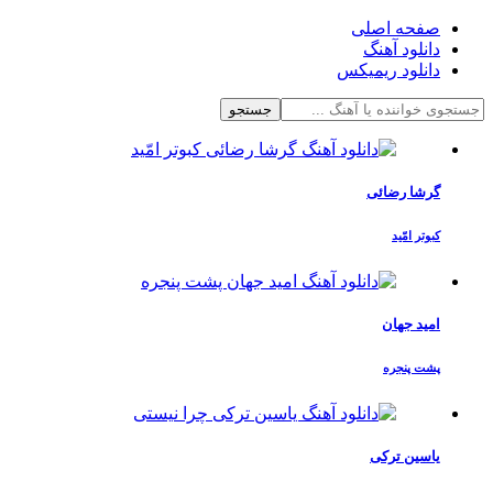
صفحه اصلی
دانلود آهنگ
دانلود ریمیکس
جستجو
گرشا رضائی
کبوتر امّید
امید جهان
پشت پنجره
یاسین ترکی