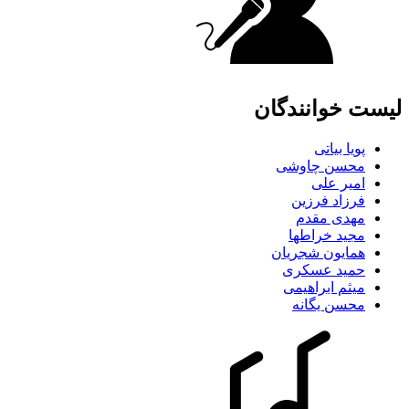
لیست خوانندگان
پویا بیاتی
محسن چاوشی
امیر علی
فرزاد فرزین
مهدی مقدم
مجید خراطها
همایون شجریان
حمید عسکری
میثم ابراهیمی
محسن یگانه