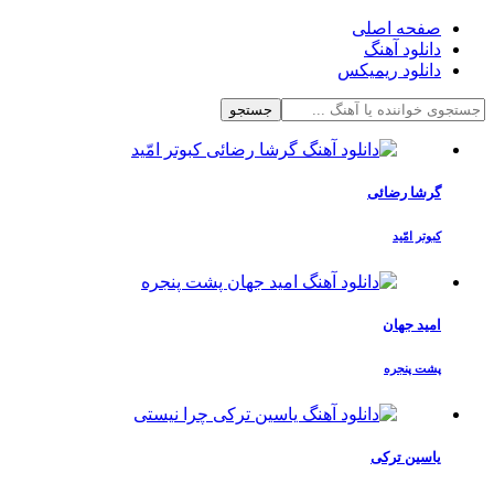
صفحه اصلی
دانلود آهنگ
دانلود ریمیکس
جستجو
گرشا رضائی
کبوتر امّید
امید جهان
پشت پنجره
یاسین ترکی