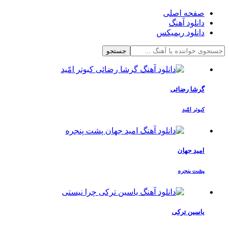
صفحه اصلی
دانلود آهنگ
دانلود ریمیکس
جستجو
گرشا رضائی
کبوتر امّید
امید جهان
پشت پنجره
یاسین ترکی