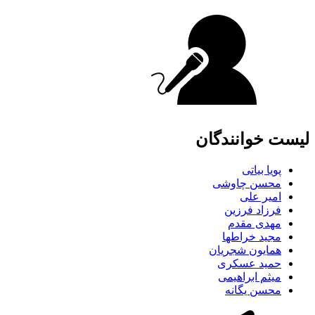
لیست خوانندگان
پویا بیاتی
محسن چاوشی
امیر علی
فرزاد فرزین
مهدی مقدم
مجید خراطها
همایون شجریان
حمید عسکری
میثم ابراهیمی
محسن یگانه