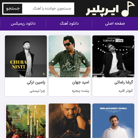
جستجو
صفحه اصلی
دانلود آهنگ
دانلود ریمیکس
گرشا رضائی
امید جهان
یاسین ترکی
کبوتر امّید
پشت پنجره
چرا نیستی