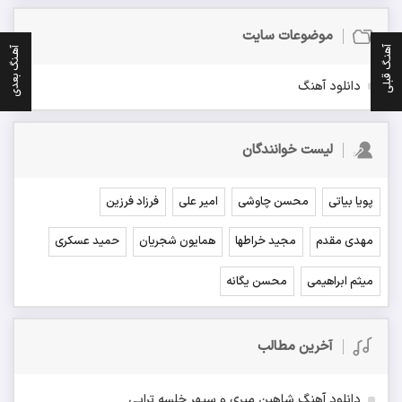
موضوعات سایت
آهنـگ قبلی
آهـنگ بعدی
دانلود آهنگ
لیست خوانندگان
پویا بیاتی
محسن چاوشی
امیر علی
فرزاد فرزین
مهدی مقدم
مجید خراطها
همایون شجریان
حمید عسکری
میثم ابراهیمی
محسن یگانه
آخرین مطالب
دانلود آهنگ شاهین میری و سپهر خلسه تراپی