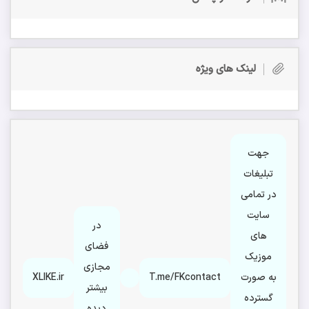
لینک های ویژه
جهت
تبلیغات
در تمامی
سایت
در
های
فضای
موزیک
مجازی
به صورت
T.me/FKcontact
XLIKE.ir
بیشتر
گسترده
دیده