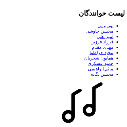
لیست خوانندگان
پویا بیاتی
محسن چاوشی
امیر علی
فرزاد فرزین
مهدی مقدم
مجید خراطها
همایون شجریان
حمید عسکری
میثم ابراهیمی
محسن یگانه