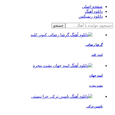
صفحه اصلی
دانلود آهنگ
دانلود ریمیکس
جستجو
گرشا رضائی
کبوتر امّید
امید جهان
پشت پنجره
یاسین ترکی