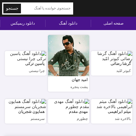
جستجو
صفحه اصلی
دانلود آهنگ
دانلود ریمیکس
گرشا رضائی
یاسین ترکی
کبوتر امّید
چرا نیستی
امید جهان
پشت پنجره
میثم ابراهیمی
مهدی مقدم
همایون شجریان
بالاخره شد
چطورم
سرمستم