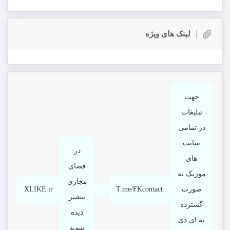
لینک های ویژه
جهت
تبلیغات
در تمامی
سایت
در
های
فضای
موزیک به
مجازی
صورت
T.me/FKcontact
XLIKE.ir
بیشتر
گسترده
دیده
به ای دی
شوید