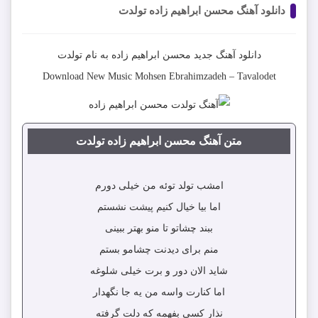
دانلود آهنگ محسن ابراهیم زاده تولدت
دانلود آهنگ جدید
محسن ابراهیم زاده
به نام
تولدت
Download New Music
Mohsen Ebrahimzadeh
–
Tavalodet
متن آهنگ محسن ابراهیم زاده تولدت
امشب تولد توئه من خیلی دورم
اما بیا خیال کنیم پیشت نشستم
ببند چشاتو تا منو بهتر ببینی
منم برای دیدنت چشامو بستم
شاید الان دور و برت خیلی شلوغه
اما کنارت واسه من یه جا نگهدار
نذار کسی بفهمه که دلت گرفته