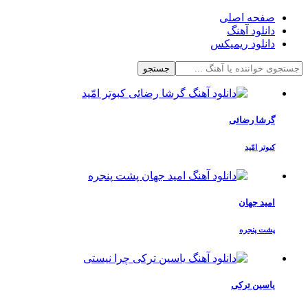
صفحه اصلی
دانلود آهنگ
دانلود ریمیکس
جستجو
گرشا رضائی
کبوتر امّید
امید جهان
پشت پنجره
یاسین ترکی