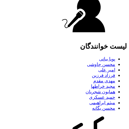
لیست خوانندگان
پویا بیاتی
محسن چاوشی
امیر علی
فرزاد فرزین
مهدی مقدم
مجید خراطها
همایون شجریان
حمید عسکری
میثم ابراهیمی
محسن یگانه