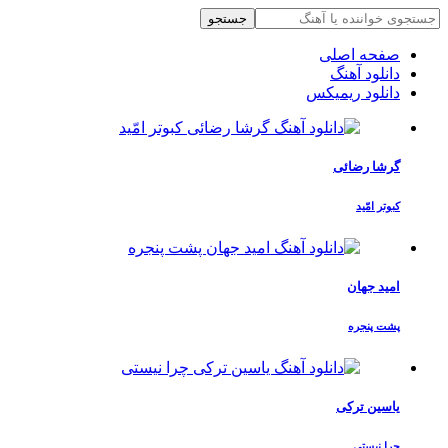
جستجو
صفحه اصلی
دانلود آهنگ
دانلود ریمیکس
گرشا رضائی
کبوتر امّید
امید جهان
پشت پنجره
یاسین ترکی
چرا نیستی