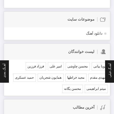
موضوعات سایت
دانلود آهنگ
لیست خوانندگان
آهنـگ قبلی
آهـنگ بعدی
پویا بیاتی
محسن چاوشی
امیر علی
فرزاد فرزین
مهدی مقدم
مجید خراطها
همایون شجریان
حمید عسکری
میثم ابراهیمی
محسن یگانه
آخرین مطالب