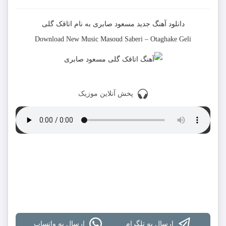
دانلود آهنگ جدید
مسعود صابری
به نام
اتاقک گلی
Download New Music
Masoud Saberi
–
Otaghake Geli
پخش آنلاین موزیک
دانلود با کیفیت 320
دانلود با کیفیت 128
دانلود تمام آهنگ های مسعود صابری
ارسال به تلگرام
ارسال به واتساپ