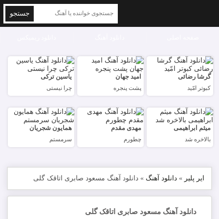
جستجو
صفحه اصلی
دانلود آهنگ
دانلود ریمیکس
گرشا رضائی
امید جهان
یاسین ترکی
کبوتر امّید
پشت پنجره
چرا نیستی
میثم ابراهیمی
مهدی مقدم
همایون شجریان
بالاخره شد
چطورم
سرمستم
ایر پلیر
»
دانلود آهنگ
»
دانلود آهنگ مسعود صابری اتاقک گلی
دانلود آهنگ مسعود صابری اتاقک گلی