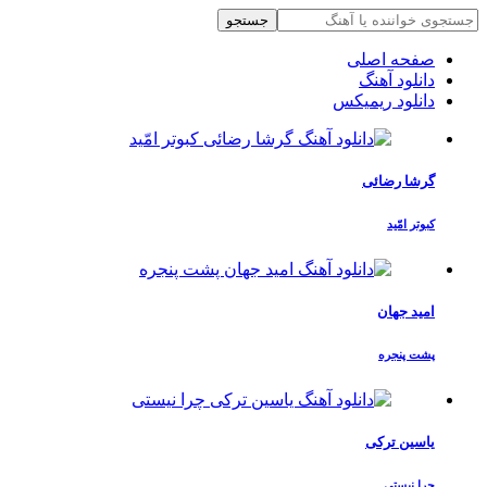
جستجو
صفحه اصلی
دانلود آهنگ
دانلود ریمیکس
گرشا رضائی
کبوتر امّید
امید جهان
پشت پنجره
یاسین ترکی
چرا نیستی