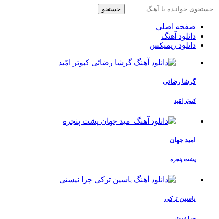
جستجو
صفحه اصلی
دانلود آهنگ
دانلود ریمیکس
گرشا رضائی
کبوتر امّید
امید جهان
پشت پنجره
یاسین ترکی
چرا نیستی