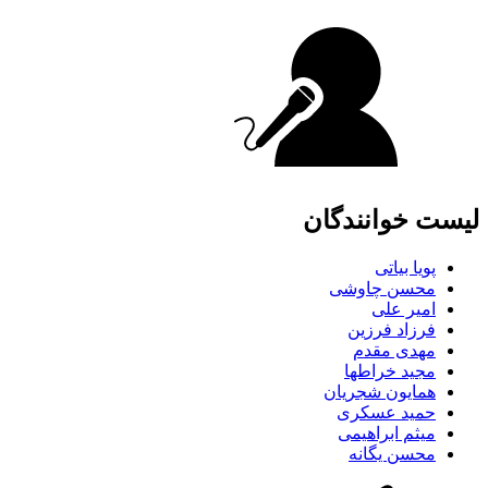
لیست خوانندگان
پویا بیاتی
محسن چاوشی
امیر علی
فرزاد فرزین
مهدی مقدم
مجید خراطها
همایون شجریان
حمید عسکری
میثم ابراهیمی
محسن یگانه