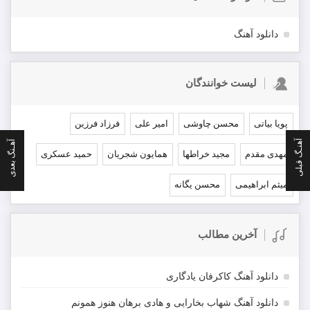
دانلود آهنگ
لیست خوانندگان
پویا بیاتی
محسن چاوشی
امیر علی
فرزاد فرزین
آهنـگ قبلی
آهـنگ بعدی
مهدی مقدم
مجید خراطها
همایون شجریان
حمید عسکری
میثم ابراهیمی
محسن یگانه
آخرین مطالب
دانلود آهنگ کاکرفان یادگاری
دانلود آهنگ شهاب بخارایی و هادی برهان هنوز همونم