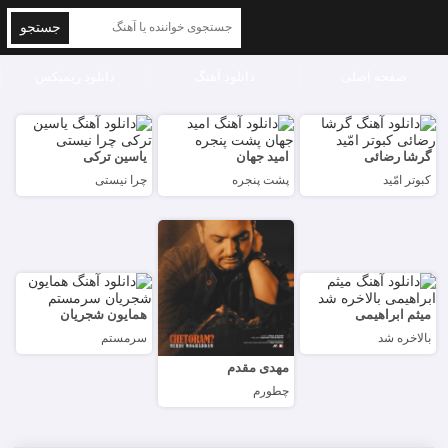
جستجو
صفحه اصلی
دانلود آهنگ
دانلود ریمیکس
گرشا رضائی
امید جهان
یاسین ترکی
کبوتر امّید
پشت پنجره
چرا نیستی
میثم ابراهیمی
همایون شجریان
بالاخره شد
سرمستم
مهدی مقدم
چطورم