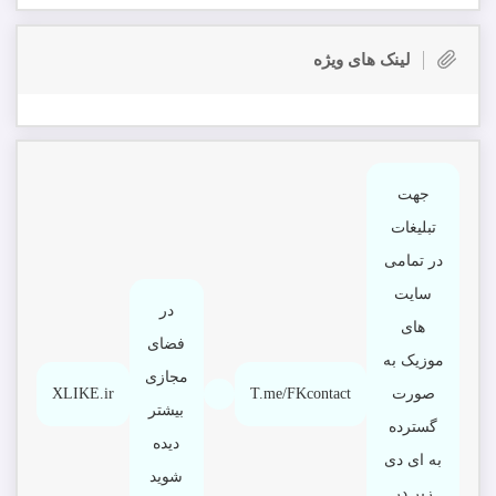
لینک های ویژه
جهت
تبلیغات
در تمامی
سایت
در
های
فضای
موزیک به
مجازی
صورت
T.me/FKcontact
XLIKE.ir
بیشتر
گسترده
دیده
به ای دی
شوید
زیر در