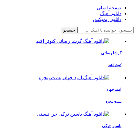
صفحه اصلی
دانلود آهنگ
دانلود ریمیکس
جستجو
گرشا رضائی
کبوتر امّید
امید جهان
پشت پنجره
یاسین ترکی