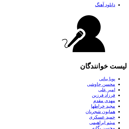
دانلود آهنگ
لیست خوانندگان
پویا بیاتی
محسن چاوشی
امیر علی
فرزاد فرزین
مهدی مقدم
مجید خراطها
همایون شجریان
حمید عسکری
میثم ابراهیمی
محسن یگانه