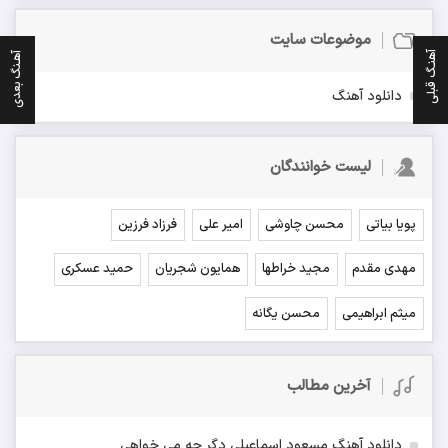
موضوعات سایت
آهنـگ قبلی
آهـنگ بعدی
دانلود آهنگ
لیست خوانندگان
پویا بیاتی
محسن چاوشی
امیر علی
فرزاد فرزین
مهدی مقدم
مجید خراطها
همایون شجریان
حمید عسکری
میثم ابراهیمی
محسن یگانه
آخرین مطالب
دانلود آهنگ مسعود اسماعیلی دگر چه می خواهی