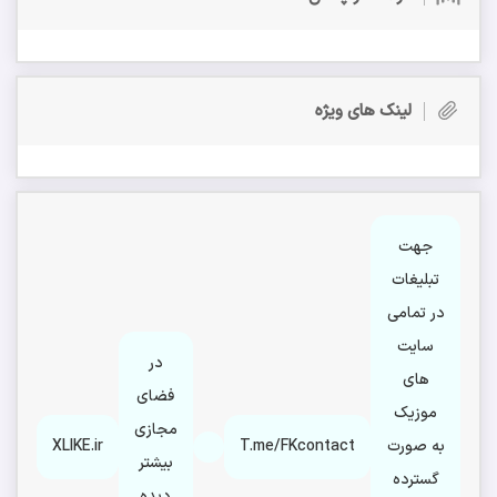
لینک های ویژه
جهت
تبلیغات
در تمامی
سایت
در
های
فضای
موزیک
مجازی
به صورت
T.me/FKcontact
XLIKE.ir
بیشتر
گسترده
دیده