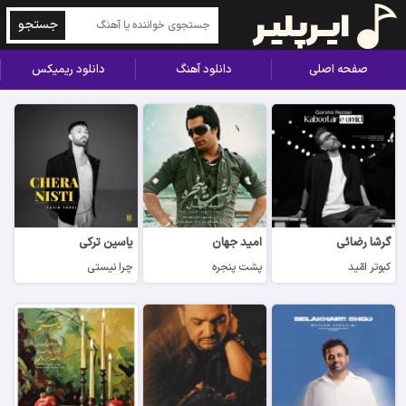
جستجو
صفحه اصلی
دانلود آهنگ
دانلود ریمیکس
گرشا رضائی
امید جهان
یاسین ترکی
کبوتر امّید
پشت پنجره
چرا نیستی