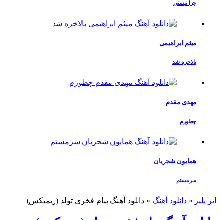
چرا نیستی
میثم ابراهیمی
بالاخره شد
مهدی مقدم
چطورم
همایون شجریان
سرمستم
ایر پلیر
»
دانلود آهنگ
»
دانلود آهنگ پیام فخری تولد (ریمیکس)