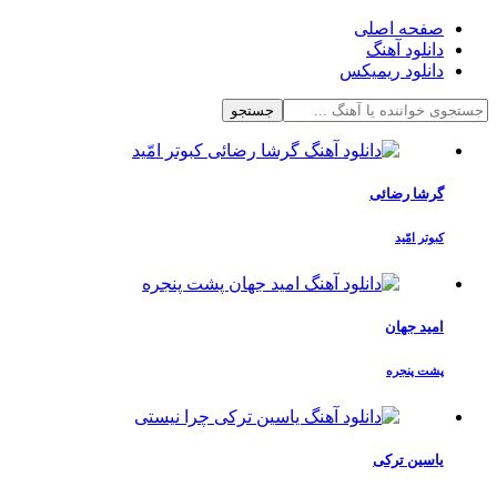
صفحه اصلی
دانلود آهنگ
دانلود ریمیکس
جستجو
گرشا رضائی
کبوتر امّید
امید جهان
پشت پنجره
یاسین ترکی