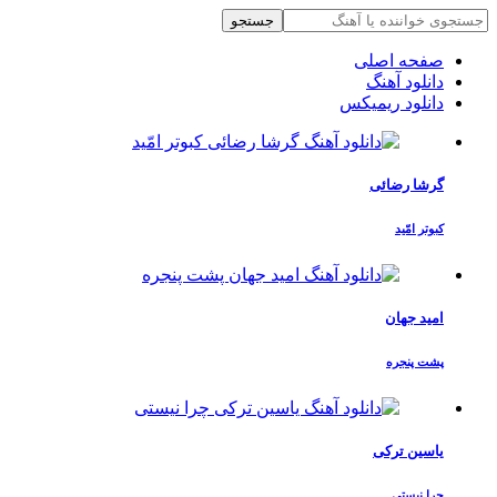
جستجو
صفحه اصلی
دانلود آهنگ
دانلود ریمیکس
گرشا رضائی
کبوتر امّید
امید جهان
پشت پنجره
یاسین ترکی
چرا نیستی