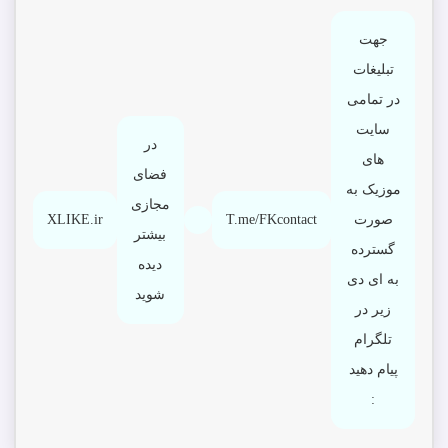
جهت
تبلیغات
در تمامی
سایت
در
های
فضای
موزیک به
مجازی
صورت
T.me/FKcontact
XLIKE.ir
بیشتر
گسترده
دیده
به ای دی
شوید
زیر در
تلگرام
پیام دهید
: