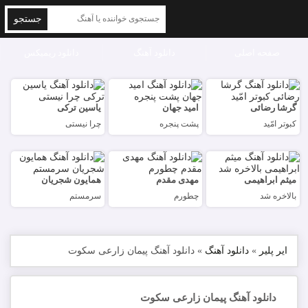
جستجو
صفحه اصلی
دانلود آهنگ
دانلود ریمیکس
گرشا رضائی
امید جهان
یاسین ترکی
کبوتر امّید
پشت پنجره
چرا نیستی
میثم ابراهیمی
مهدی مقدم
همایون شجریان
بالاخره شد
چطورم
سرمستم
ایر پلیر
»
دانلود آهنگ
»
دانلود آهنگ پیمان زارعی سکوت
دانلود آهنگ پیمان زارعی سکوت