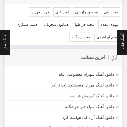
پویا بیاتی
محسن چاوشی
امیر علی
فرزاد فرزین
مهدی مقدم
مجید خراطها
همایون شجریان
حمید عسکری
آهنـگ قبلی
آهـنگ بعدی
میثم ابراهیمی
محسن یگانه
آخرین مطالب
دانلود آهنگ شهرام معصومیان پناه
دانلود آهنگ مهران مصطفوی لب تر کن
دانلود آهنگ کوروش فیانسه
دانلود آهنگ سیا دختر خوشگله
دانلود آهنگ آراد کی هواییت کرد