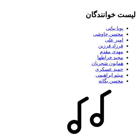
لیست خوانندگان
پویا بیاتی
محسن چاوشی
امیر علی
فرزاد فرزین
مهدی مقدم
مجید خراطها
همایون شجریان
حمید عسکری
میثم ابراهیمی
محسن یگانه