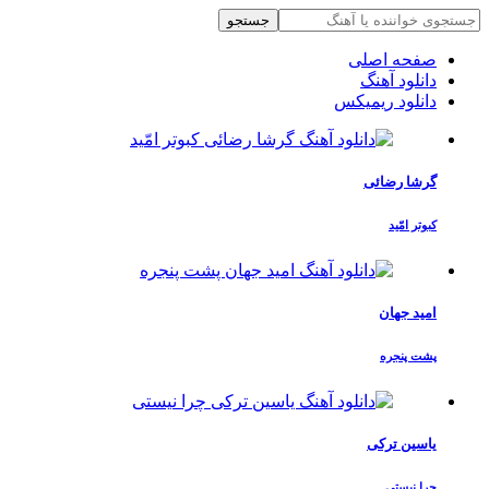
جستجو
صفحه اصلی
دانلود آهنگ
دانلود ریمیکس
گرشا رضائی
کبوتر امّید
امید جهان
پشت پنجره
یاسین ترکی
چرا نیستی