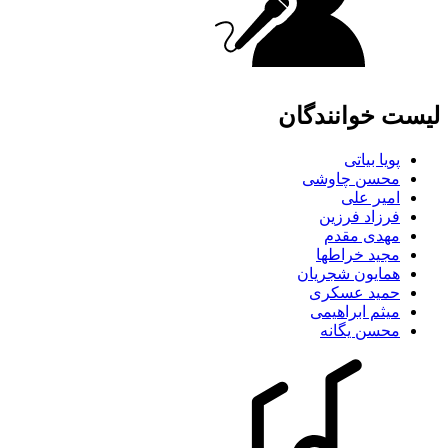
لیست خوانندگان
پویا بیاتی
محسن چاوشی
امیر علی
فرزاد فرزین
مهدی مقدم
مجید خراطها
همایون شجریان
حمید عسکری
میثم ابراهیمی
محسن یگانه