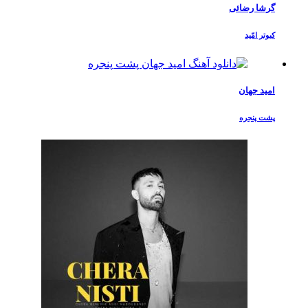
گرشا رضائی
کبوتر امّید
امید جهان
پشت پنجره