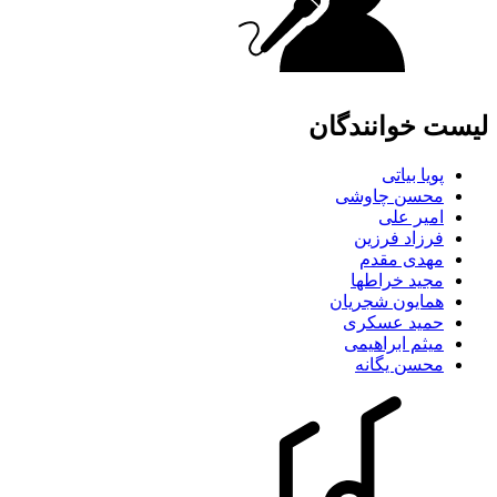
ت خوانندگان
پویا بیاتی
محسن چاوشی
امیر علی
فرزاد فرزین
مهدی مقدم
مجید خراطها
همایون شجریان
حمید عسکری
میثم ابراهیمی
محسن یگانه