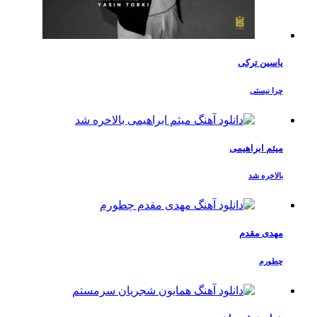
یاسین ترکی
چرا نیستی
میثم ابراهیمی
بالاخره شد
مهدی مقدم
چطورم